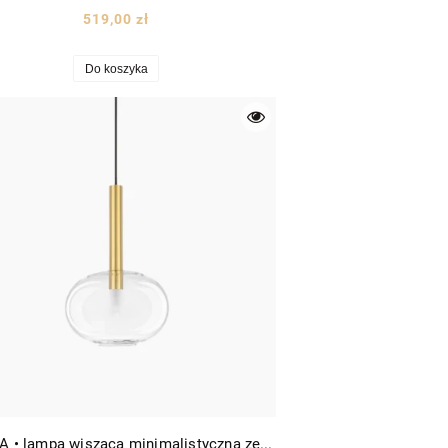
519,00 zł
Do koszyka
Bajos A • lampa wisząca minimalistyczna ze szklanym kloszem Ø24 złota