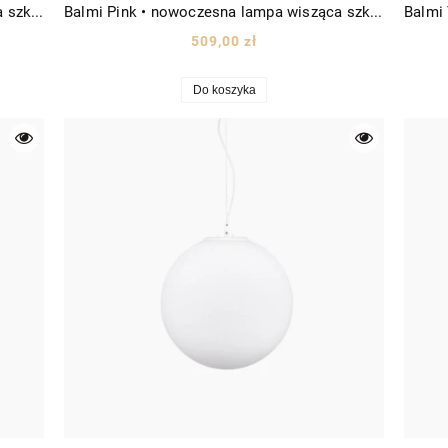
Balmi Grey • nowoczesna lampa wisząca szklana kula Ø24 czarna/szkło szare
Balmi Pink • nowoczesna lampa wisząca szklana kula Ø24 złota/szkło różowe
509,00 zł
Do koszyka