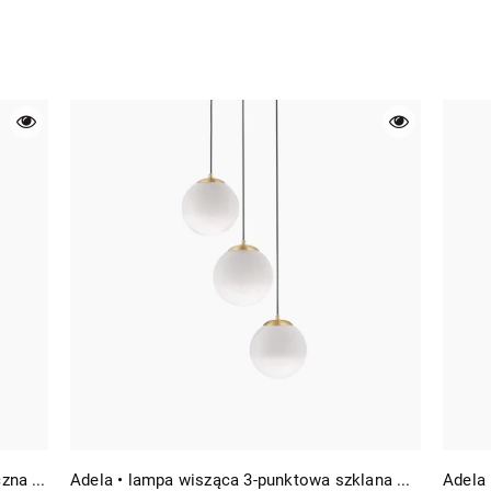
Everly • lampa wisząca 1-punktowa mleczna kula Ø21 biało-złota
Adela • lampa wisząca 3-punktowa szklana mleczna kula Ø30 złota/biała