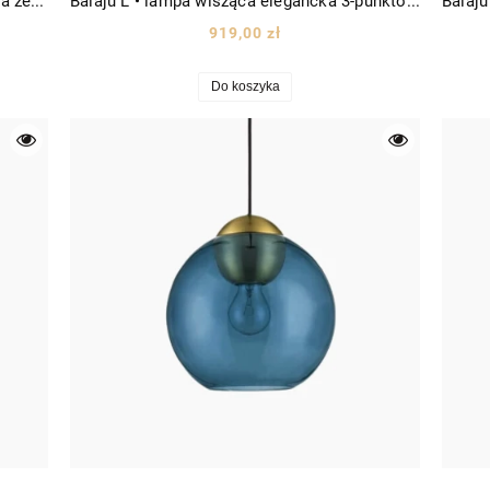
Bajos C • lampa wisząca minimalistyczna ze szklanym kloszem Ø20 złota
Balaju L • lampa wisząca elegancka 3-punktowa mleczne szkło Ø32 złota/szkło opalowe
919,00 zł
Do koszyka