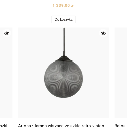
1 339,00 zł
Do koszyka
Adela • lampa wisząca minimalistyczna szklana mleczna kula Ø30 złota/biała
Arjona • lampa wisząca ze szkła retro vintage Ø25 czarna/szkło dymione