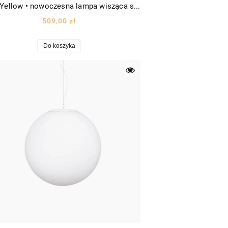
Balmi Yellow • nowoczesna lampa wisząca szklana kula Ø24 złota/szkło żółte
509,00 zł
Do koszyka