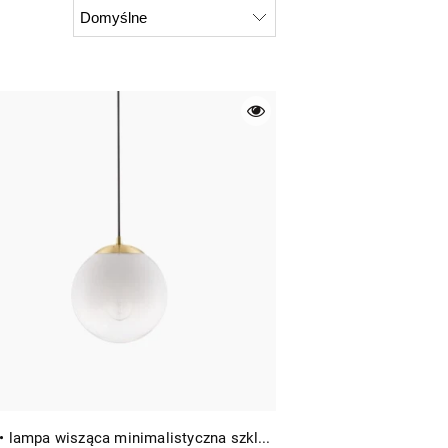
Adela • lampa wisząca minimalistyczna szklana mleczna kula Ø20 złota/biała