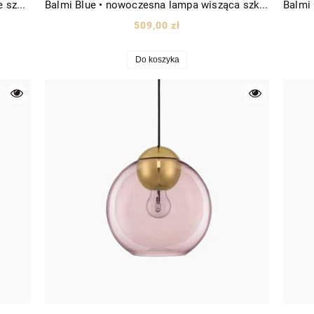
Balaju S • lampa wisząca nowoczesna ze szkła żebrowanego Ø24 złota/szkło opalowe
Balmi Blue • nowoczesna lampa wisząca szklana kula Ø24 złota/szkło niebieskie
509,00 zł
Do koszyka