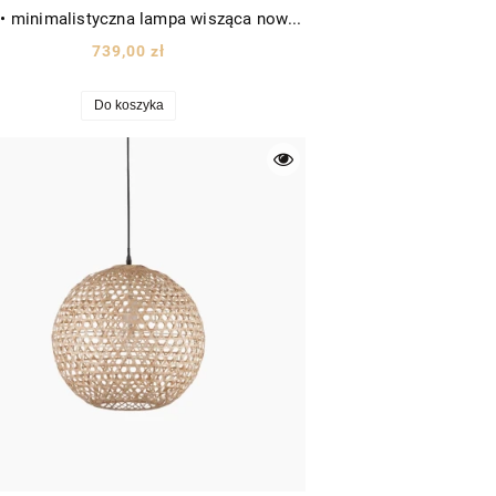
Lloret • minimalistyczna lampa wisząca nowoczesna biała kula Ø40 biały
739,00 zł
Do koszyka