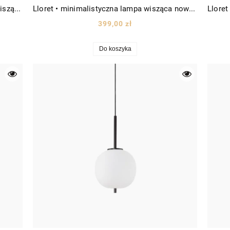
Jennifer Smokey • nowoczesna lampa wisząca szklana Ø25 złota/szkło dymione
Lloret • minimalistyczna lampa wisząca nowoczesna biała kula Ø30 biały
399,00 zł
Do koszyka