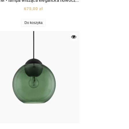
Balaju M • lampa wisząca elegancka nowoczesna ze szkła Ø32 złota/szkło opalowe
675,00 zł
Do koszyka