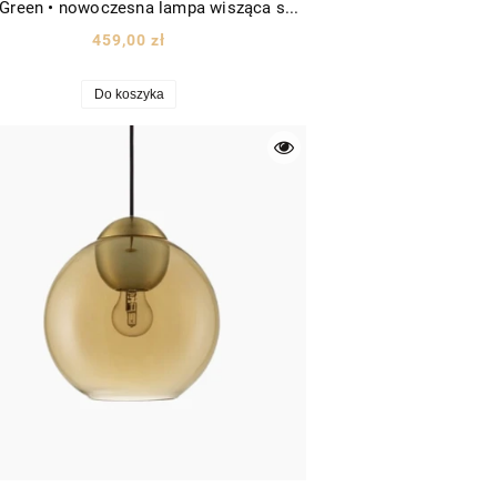
Balmi Green • nowoczesna lampa wisząca szklana kula Ø24 czarna/szkło zielone
459,00 zł
Do koszyka