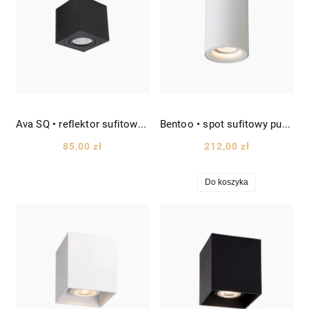
Ava SQ • reflektor sufitowy spot kwadratowy szer. 8cm czarny
Bentoo • spot sufitowy punktowy LED cylinder wys. 11cm biały
85,00 zł
212,00 zł
Do koszyka