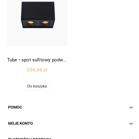
Tube • spot sufitowy podwójny prostokątny prostopadłościan wys. 12,5cm czarny
230,00 zł
Do koszyka
POMOC
MOJE KONTO