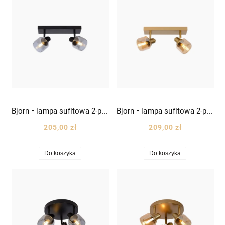
Bjorn • lampa sufitowa 2-punktowa reflektory ruchome szklane dł. 30cm czarna/szkło dymione
Bjorn • lampa sufitowa 2-punktowa reflektory ruchome szklane dł. 30cm złota/szkło bursztynowe
205,00 zł
209,00 zł
Do koszyka
Do koszyka