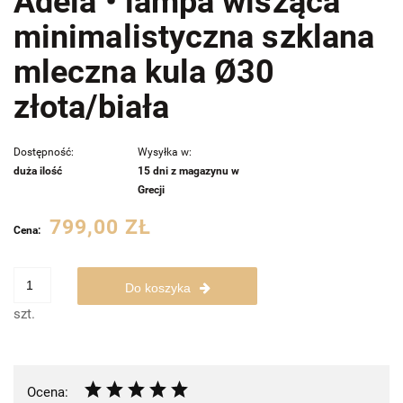
Adela • lampa wisząca
minimalistyczna szklana
mleczna kula Ø30
złota/biała
Dostępność:
Wysyłka w:
duża ilość
15 dni z magazynu w
Grecji
799,00 ZŁ
Cena:
Do koszyka
szt.
Ocena: