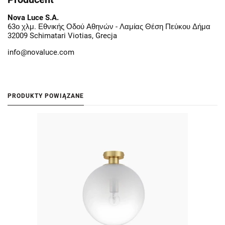
Nova Luce S.A.
63ο χλμ. Εθνικής Οδού Αθηνών - Λαμίας Θέση Πεύκου Δήμα
32009 Schimatari Viotias, Grecja
info@novaluce.com
PRODUKTY POWIĄZANE