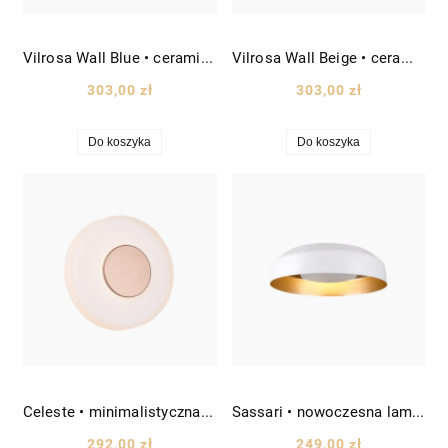
Vilrosa Wall Blue • ceramiczny kinkiet z mlecznym szkłem Ø18 niebieski/biały
Vilrosa Wall Beige • ceramiczny kinkiet z mlecznym szkłem Ø18 beżowy/biały
303,00 zł
303,00 zł
Do koszyka
Do koszyka
Celeste • minimalistyczna lampa ścienna-sufitowa LED koło Ø22 biało/brązowa
Sassari • nowoczesna lampa sufitowa/plafon LED Ø30 cm biało-złota
292,00 zł
249,00 zł