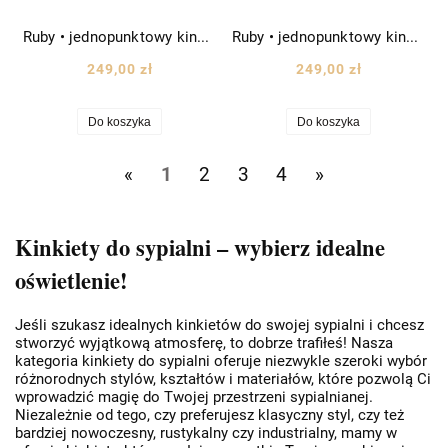
Ruby • jednopunktowy kinkiet wys. 35 cm czarno-złoty
Ruby • jednopunktowy kinkiet wys. 35 cm biało-złoty
249,00 zł
249,00 zł
Do koszyka
Do koszyka
«
1
2
3
4
»
Kinkiety do sypialni – wybierz idealne
oświetlenie!
Jeśli szukasz idealnych kinkietów do swojej sypialni i chcesz
stworzyć wyjątkową atmosferę, to dobrze trafiłeś! Nasza
kategoria kinkiety do sypialni oferuje niezwykle szeroki wybór
różnorodnych stylów, kształtów i materiałów, które pozwolą Ci
wprowadzić magię do Twojej przestrzeni sypialnianej.
Niezależnie od tego, czy preferujesz klasyczny styl, czy też
bardziej nowoczesny, rustykalny czy industrialny, mamy w