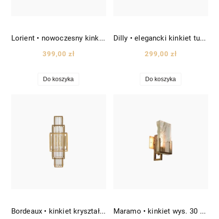
Lorient • nowoczesny kinkiet LED Ø25 złoty-marmur
Dilly • elegancki kinkiet tuba wys. 60 cm różowe złoto
399,00 zł
299,00 zł
Do koszyka
Do koszyka
Bordeaux • kinkiet kryształowy wys. 58 cm złoty mosiądz
Maramo • kinkiet wys. 30 cm złoty mosiądz