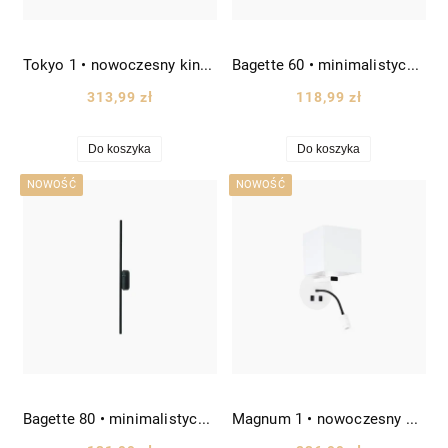
Tokyo 1 • nowoczesny kinkiet z abażurem z tkaniny kol. białego wys. 57 cm
Bagette 60 • minimalistyczna lampa ścienna/sufitowa LED wys. 60cm kol. czarnego
313,99 zł
118,99 zł
Do koszyka
Do koszyka
NOWOŚĆ
NOWOŚĆ
Bagette 80 • minimalistyczna lampa ścienna/sufitowa LED wys. 80cm kol. czarnego
Magnum 1 • nowoczesny kinkiet z kwadratowym abażurem z tkaniny kol. białego wys. 40 cm