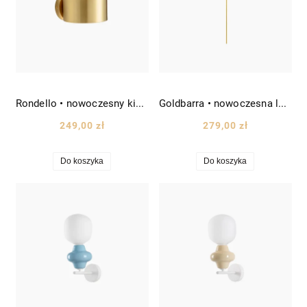
Rondello • nowoczesny kinkiet minimalistyczny wys. 8 cm złoty mosiądz
Goldbarra • nowoczesna lampa ścienna LED patyk wys. 90 cm złoty mosiądz
249,00 zł
279,00 zł
Do koszyka
Do koszyka