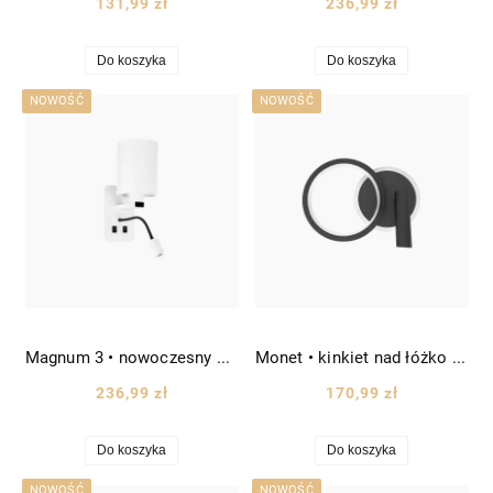
131,99 zł
236,99 zł
Do koszyka
Do koszyka
NOWOŚĆ
NOWOŚĆ
Magnum 3 • nowoczesny kinkiet z okrągłym abażurem z tkaniny kol. białego wys. 40 cm
Monet • kinkiet nad łóżko do sypialni LED koło Ø17 czarny
236,99 zł
170,99 zł
Do koszyka
Do koszyka
NOWOŚĆ
NOWOŚĆ