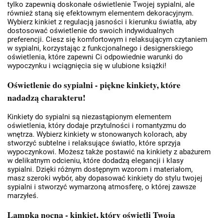
tylko zapewnią doskonałe oświetlenie Twojej sypialni, ale
również staną się efektownym elementem dekoracyjnym.
Wybierz kinkiet z regulacją jasności i kierunku światła, aby
dostosować oświetlenie do swoich indywidualnych
preferencji. Ciesz się komfortowym i relaksującym czytaniem
w sypialni, korzystając z funkcjonalnego i designerskiego
oświetlenia, które zapewni Ci odpowiednie warunki do
wypoczynku i wciągnięcia się w ulubione książki!
Oświetlenie do sypialni - piękne kinkiety, które
nadadzą charakteru!
Kinkiety do sypialni są niezastąpionym elementem
oświetlenia, który dodaje przytulności i romantyzmu do
wnętrza. Wybierz kinkiety w stonowanych kolorach, aby
stworzyć subtelne i relaksujące światło, które sprzyja
wypoczynkowi. Możesz także postawić na kinkiety z abażurem
w delikatnym odcieniu, które dodadzą elegancji i klasy
sypialni. Dzięki różnym dostępnym wzorom i materiałom,
masz szeroki wybór, aby dopasować kinkiety do stylu twojej
sypialni i stworzyć wymarzoną atmosferę, o której zawsze
marzyłeś.
Lampka nocna - kinkiet, który oświetli Twoją