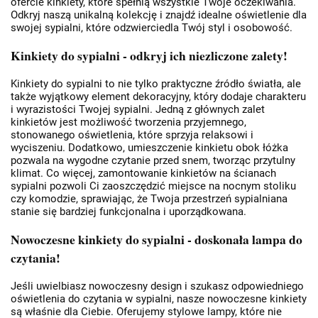
ofercie kinkiety, które spełnią wszystkie Twoje oczekiwania.
Odkryj naszą unikalną kolekcję i znajdź idealne oświetlenie dla
swojej sypialni, które odzwierciedla Twój styl i osobowość.
Kinkiety do sypialni - odkryj ich niezliczone zalety!
Kinkiety do sypialni to nie tylko praktyczne źródło światła, ale
także wyjątkowy element dekoracyjny, który dodaje charakteru
i wyrazistości Twojej sypialni. Jedną z głównych zalet
kinkietów jest możliwość tworzenia przyjemnego,
stonowanego oświetlenia, które sprzyja relaksowi i
wyciszeniu. Dodatkowo, umieszczenie kinkietu obok łóżka
pozwala na wygodne czytanie przed snem, tworząc przytulny
klimat. Co więcej, zamontowanie kinkietów na ścianach
sypialni pozwoli Ci zaoszczędzić miejsce na nocnym stoliku
czy komodzie, sprawiając, że Twoja przestrzeń sypialniana
stanie się bardziej funkcjonalna i uporządkowana.
Nowoczesne kinkiety do sypialni - doskonała lampa do
czytania!
Jeśli uwielbiasz nowoczesny design i szukasz odpowiedniego
oświetlenia do czytania w sypialni, nasze nowoczesne kinkiety
są właśnie dla Ciebie. Oferujemy stylowe lampy, które nie