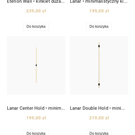
Eterion Wall • kinkiet duża pochodnia tuba wys. 64 cm złoty
Lanar • minimalistyczny kinkiet liniowy LED wys. 80 cm złoto-czarny
239,00 zł
199,00 zł
Do koszyka
Do koszyka
Lanar Center Hold • minimalistyczny kinkiet liniowy LED wys. 80 cm złoto-czarny
Lanar Double Hold • minimalistyczny kinkiet liniowy LED wys. 100 cm złoto-czarny
199,00 zł
219,00 zł
Do koszyka
Do koszyka