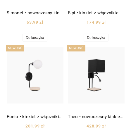
Simonet • nowoczesny kinkiet z kloszem w kształcie walca kol. pomarańczowego
Bipi • kinkiet z włącznikiem kol. czarno/złotego wys. 40 cm
63,99 zł
174,99 zł
Do koszyka
Do koszyka
NOWOŚĆ
NOWOŚĆ
Ponio • kinkiet z włącznikiem kol. czarno/białego wys. 35 cm
Theo • nowoczesny kinkiet z kwadratowym abażurem z tkaniny kol. czarnego wys. 45 cm
201,99 zł
428,99 zł