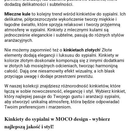
dodadzą delikatności i subtelności.
Mleczne kule
to kolejny trend wśród kinkietów do sypialni. Ich
delikatne, półprzezroczyste wykończenie tworzy miękkie i
łagodne światło, które sprzyja relaksowi i tworzy przyjemną
atmosferę w sypialni. Kinkiety z mlecznymi kulami są
jednocześnie eleganckie i subtelne, pasują do różnych stylów
aranżacyjnych.
Nie możemy zapomnieć też o
kinkietach złotych
! Złote
elementy dodają elegancji i luksusu do sypialni. Kinkiety w
kolorze złotym doskonale komponują się z innymi dodatkami
w złotych lub mosiężnych odcieniach, tworząc harmonijną
całość. Dają one niesamowity efekt wizualny, a ich blask
przyciąga uwagę i dodaje przestrzeni prestiżu.
W naszej kolekcji znajdziesz różnorodność kinkietów, które
łączą w sobie nowoczesność, elegancję i styl. Wybierz kinkiet,
który najlepiej pasuje do Twojego gustu i aranżacji sypialni,
aby stworzyć unikalną atmosferę, która będzie odpowiadać
Twoim preferencjom i marzeniom.
Kinkiety do sypialni w MOCO design - wybierz
najlepszą jakość i styl!