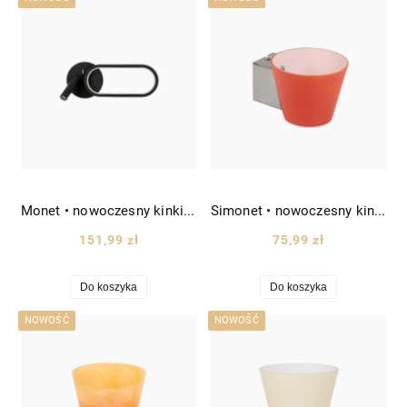
Monet • nowoczesny kinkiet nad łóżko LED pionowy/poziomy wys. 35cm czarny
Simonet • nowoczesny kinkiet z kloszem w kształcie stożka kol. pomarańczowego
151,99 zł
75,99 zł
Do koszyka
Do koszyka
NOWOŚĆ
NOWOŚĆ