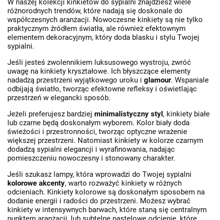
W naszej kolekcji kinkietów do sypialni znajdziesz wiele
różnorodnych trendów, które nadają się doskonale do
współczesnych aranżacji. Nowoczesne kinkiety są nie tylko
praktycznym źródłem światła, ale również efektownym
elementem dekoracyjnym, który doda blasku i stylu Twojej
sypialni.
Jeśli jesteś zwolennikiem luksusowego wystroju, zwróć
uwagę na kinkiety kryształowe. Ich błyszczące elementy
nadadzą przestrzeni wyjątkowego uroku i
glamour
. Wspaniale
odbijają światło, tworząc efektowne refleksy i oświetlając
przestrzeń w elegancki sposób.
Jeżeli preferujesz bardziej
minimalistyczny styl
, kinkiety białe
lub czarne będą doskonałym wyborem. Kolor biały doda
świeżości i przestronności, tworząc optyczne wrażenie
większej przestrzeni. Natomiast kinkiety w kolorze czarnym
dodadzą sypialni elegancji i wyrafinowania, nadając
pomieszczeniu nowoczesny i stonowany charakter.
Jeśli szukasz lampy, która wprowadzi do Twojej sypialni
kolorowe akcenty
, warto rozważyć kinkiety w różnych
odcieniach. Kinkiety kolorowe są doskonałym sposobem na
dodanie energii i radości do przestrzeni. Możesz wybrać
kinkiety w intensywnych barwach, które staną się centralnym
punktem aranżacji, lub subtelne pastelowe odcienie, które