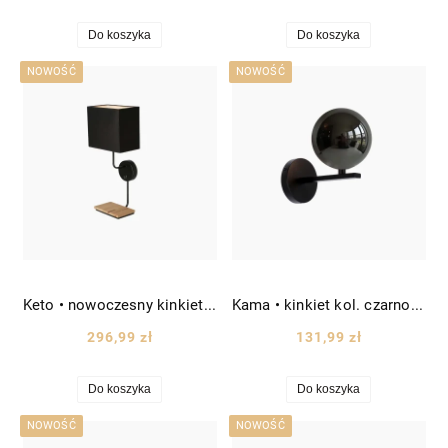
Do koszyka
Do koszyka
NOWOŚĆ
NOWOŚĆ
Keto • nowoczesny kinkiet z kwadratowym abażurem z tkaniny kol. czarnego wys. 48 cm
Kama • kinkiet kol. czarno/złoty Ø12 cm
296,99 zł
131,99 zł
Do koszyka
Do koszyka
NOWOŚĆ
NOWOŚĆ