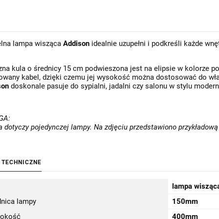
elna lampa wisząca
Addison
idealnie uzupełni i podkreśli każde wnę
na kula o średnicy 15 cm podwieszona jest na elipsie w kolorze
lowany kabel, dzięki czemu jej wysokość można dostosować do w
son
doskonale pasuje do sypialni, jadalni czy salonu w stylu modern
GA:
a dotyczy pojedynczej lampy. Na zdjęciu przedstawiono przykładową 
 TECHNICZNE
Balam D • nowoczesna szklana lampa wisząca designerska Ø11 złota/kolorowe szkło
Balam A • nowoczesna szklana lampa wisząca designerska Ø16 złota/kolorowe szkło
lampa wisząc
589,00 zł
284,00 zł
529,00 zł
265,00 zł
dnica lampy
150mm
Do koszyka
Do koszyka
okość
400mm