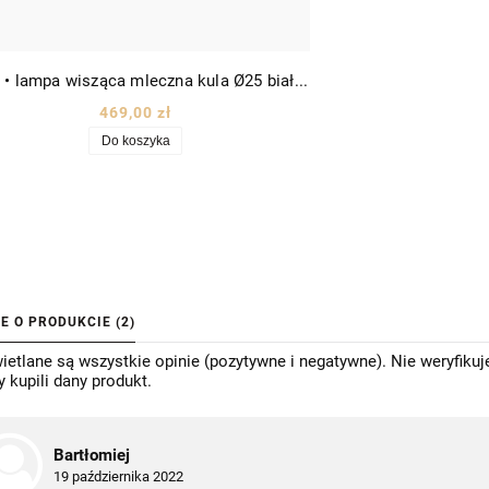
Pinto • lampa wisząca mleczna kula Ø25 biało-czarna
469,00 zł
Do koszyka
IE O PRODUKCIE (2)
etlane są wszystkie opinie (pozytywne i negatywne). Nie weryfikuj
y kupili dany produkt.
Bartłomiej
19 października 2022