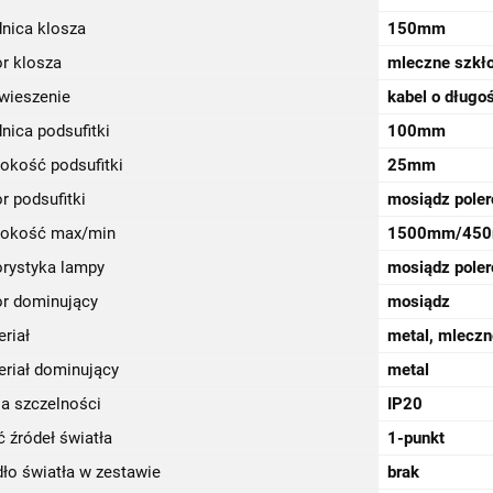
dnica klosza
150mm
r klosza
mleczne szkł
wieszenie
kabel o długo
nica podsufitki
100mm
okość podsufitki
25mm
r podsufitki
mosiądz pole
okość max/min
1500mm/45
orystyka lampy
mosiądz poler
or dominujący
mosiądz
riał
metal, mleczn
eriał dominujący
metal
sa szczelności
IP20
ć źródeł światła
1-punkt
ło światła w zestawie
brak