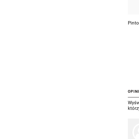
OPIN
Wyświ
którz