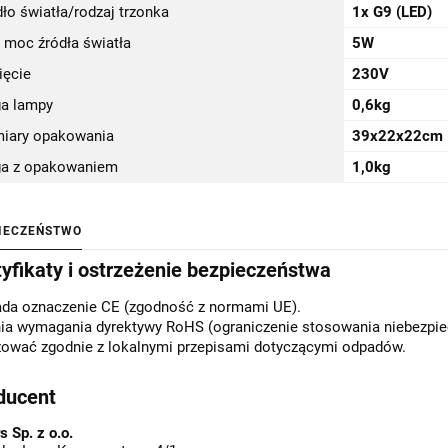
ło światła/rodzaj trzonka
1x G9 (LED)
 moc źródła światła
5W
ięcie
230V
a lampy
0,6kg
iary opakowania
39x22x22cm
a z opakowaniem
1,0kg
IECZEŃSTWO
tyfikaty i ostrzeżenie bezpieczeństwa
ada oznaczenie CE (zgodność z normami UE).
ia wymagania dyrektywy RoHS (ograniczenie stosowania niebezpiec
zować zgodnie z lokalnymi przepisami dotyczącymi odpadów.
ducent
s Sp. z o.o.