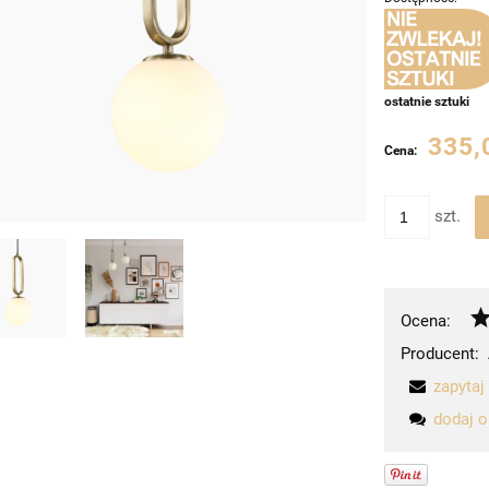
ostatnie sztuki
335,
Cena:
szt.
Ocena:
Producent:
zapytaj
dodaj o