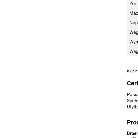
Źród
Max
Nap
Wag
Wym
Wag
BEZP
Cer
Posi
Spełn
Utyli
Pro
Broer