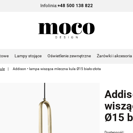
Infolinia:
+48 500 138 822
towe
Lampy stojące
Oświetlenie zewnętrzne
Żarówki i akcesoria
ule
Addison • lampa wisząca mleczna kula Ø15 biało-złota
Addis
wiszą
Ø15 b
Dostępność: