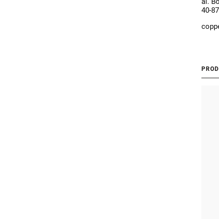
al. B
40-87
copp
PROD