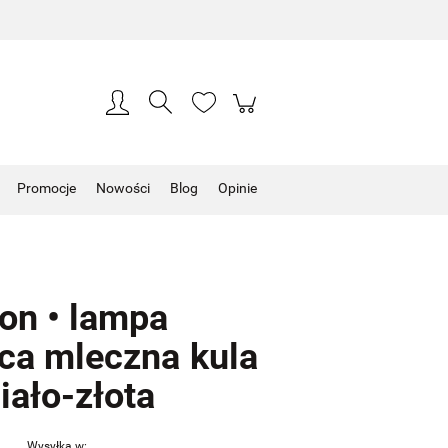
Zarejestruj się
Zaloguj się
Promocje
Nowości
Blog
Opinie
on • lampa
ca mleczna kula
iało-złota
Wysyłka w: