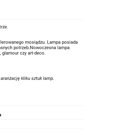
trze.
 polerowanego mosiądzu. Lampa posiada
łasnych potrzeb.Nowoczesna lampa
, glamour czy art-deco.
aranżację kliku sztuk lamp.
Balam B • nowoczesna szklana lampa wisząca designerska Ø16 złota/kolorowe szkło
a
529,00 zł
256,00 zł
Do koszyka