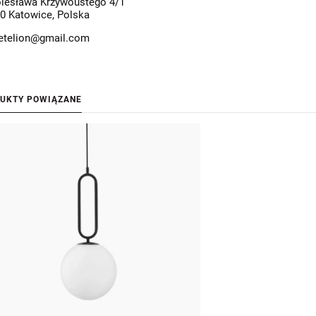
olesława Krzywoustego 4/1
0 Katowice, Polska
etelion@gmail.com
UKTY POWIĄZANE