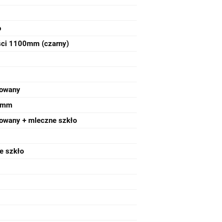
o
ści 1100mm (czarny)
rowany
0mm
owany + mleczne szkło
e szkło