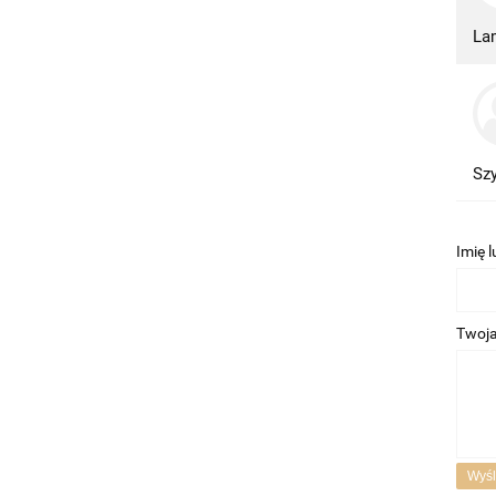
Lam
Szy
Imię 
Twoja
Wyśl