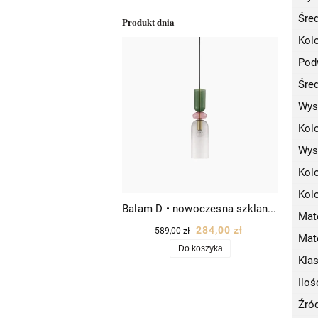
Śre
Produkt dnia
Kolo
Pod
Śred
Wys
Kolo
Wys
Kol
Kol
Balam D • nowoczesna szklana lampa wisząca designerska Ø11 złota/kolorowe szkło
Mate
284,00 zł
589,00 zł
Mat
Do koszyka
Kla
Iloś
Źród