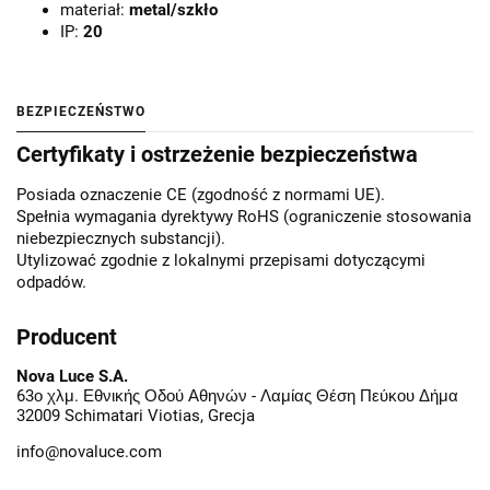
materiał:
metal/szkło
IP:
20
BEZPIECZEŃSTWO
Certyfikaty i ostrzeżenie bezpieczeństwa
Posiada oznaczenie CE (zgodność z normami UE).
Spełnia wymagania dyrektywy RoHS (ograniczenie stosowania
niebezpiecznych substancji).
Utylizować zgodnie z lokalnymi przepisami dotyczącymi
odpadów.
Producent
Nova Luce S.A.
63ο χλμ. Εθνικής Οδού Αθηνών - Λαμίας Θέση Πεύκου Δήμα
32009 Schimatari Viotias, Grecja
info@novaluce.com