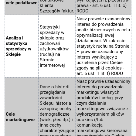
cele podatkowe
klienta.
prawa - art. 6 ust. 1 lit. c)
Szczegóły faktur.
RODO
Nasz prawnie uzasadniony
interes do prowadzenia
Statystyki
analiz biznesowych w celu
sprzedaży w
optymalizacji swej
Analiza i
sklepie oraz
działalności. W zakresie
statystyka
zachowań
statystyk ruchu na Stronie
sprzedaży w
użytkowników
– prawnie uzasadniony
Sklepie
(ruchu) na
interes wynikający z
Stronie
udzielenia przez Ciebie
Internetowej
zgody na pliki cookies -
art. 6 ust. 1 lit. f) RODO
Nasz prawnie uzasadniony
Dane o historii
interes do prowadzenia
przeglądania
marketingu własnych
zawartości
produktów i usług, przy
Sklepu, historia
czym działania
zakupów, cechy
marketingowe związane z
Cele
demograficzne
wykorzystaniem plików
marketingowe
(wiek, płeć itp.) i
cookies i/lub
inne cechy
komunikacja
charakteryzujące
marketingowa kierowana
grupy docelowe
bezpośrednio do Ciebie