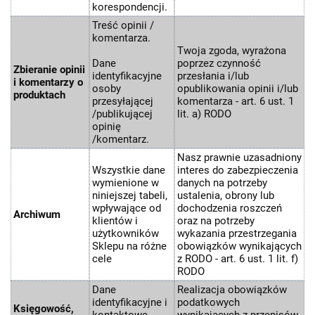
korespondencji.
Treść opinii /
komentarza.
Twoja zgoda, wyrażona
Dane
poprzez czynność
Zbieranie opinii
identyfikacyjne
przesłania i/lub
i komentarzy o
osoby
opublikowania opinii i/lub
produktach
przesyłającej
komentarza - art. 6 ust. 1
/publikującej
lit. a) RODO
opinię
/komentarz.
Nasz prawnie uzasadniony
Wszystkie dane
interes do zabezpieczenia
wymienione w
danych na potrzeby
niniejszej tabeli,
ustalenia, obrony lub
wpływające od
dochodzenia roszczeń
Archiwum
klientów i
oraz na potrzeby
użytkowników
wykazania przestrzegania
Sklepu na różne
obowiązków wynikających
cele
z RODO - art. 6 ust. 1 lit. f)
RODO
Dane
Realizacja obowiązków
identyfikacyjne i
podatkowych
Księgowość,
kontaktowe
wynikających z przepisów