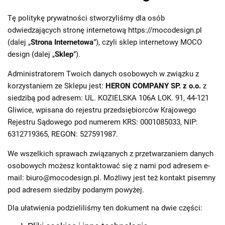
Tę politykę prywatności stworzyliśmy dla osób
odwiedzających stronę internetową
https://mocodesign.pl
(dalej „
Strona Internetowa
”), czyli sklep internetowy MOCO
design (dalej „
Sklep
”).
Administratorem Twoich danych osobowych w związku z
korzystaniem ze Sklepu jest:
HERON COMPANY SP. z o.o.
z
siedzibą pod adresem: UL. KOZIELSKA 106A LOK. 91, 44-121
Gliwice, wpisana do rejestru przedsiębiorców Krajowego
Rejestru Sądowego pod numerem KRS: 0001085033, NIP:
6312719365, REGON: 527591987.
We wszelkich sprawach związanych z przetwarzaniem danych
osobowych możesz kontaktować się z nami pod adresem e-
mail: biuro@mocodesign.pl. Możliwy jest też kontakt pisemny
pod adresem siedziby podanym powyżej.
Dla ułatwienia podzieliliśmy ten dokument na dwie części: