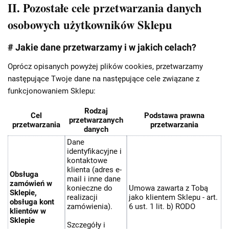
II. Pozostałe cele przetwarzania danych
osobowych użytkowników Sklepu
# Jakie dane przetwarzamy i w jakich celach?
Oprócz opisanych powyżej plików cookies, przetwarzamy
następujące Twoje dane na następujące cele związane z
funkcjonowaniem Sklepu:
Rodzaj
Cel
Podstawa prawna
przetwarzanych
przetwarzania
przetwarzania
danych
Dane
identyfikacyjne i
kontaktowe
klienta (adres e-
Obsługa
mail i inne dane
zamówień w
konieczne do
Umowa zawarta z Tobą
Sklepie,
realizacji
jako klientem Sklepu - art.
obsługa kont
zamówienia).
6 ust. 1 lit. b) RODO
klientów w
Sklepie
Szczegóły i