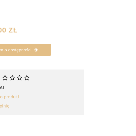
00 ZŁ
m o dostępności
AL
 o produkt
pinię