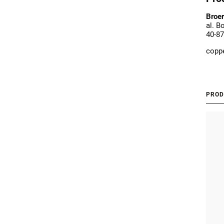
Broer
al. B
40-87
copp
PROD