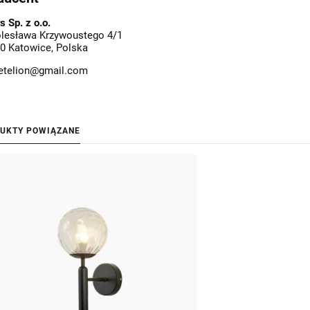
s Sp. z o.o.
olesława Krzywoustego 4/1
0 Katowice, Polska
etelion@gmail.com
UKTY POWIĄZANE