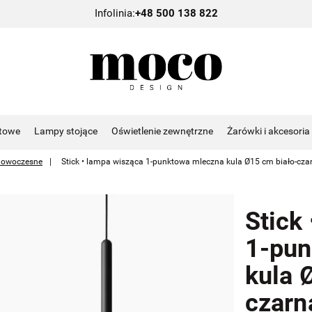
Infolinia:
+48 500 138 822
towe
Lampy stojące
Oświetlenie zewnętrzne
Żarówki i akcesoria
nowoczesne
Stick • lampa wisząca 1-punktowa mleczna kula Ø15 cm biało-cza
Stick
1-pun
kula 
czarn