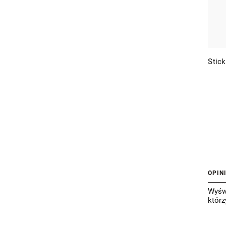
Stick
OPIN
Wyświ
którz