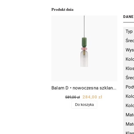
Produkt dnia
DANE
Typ
Śre
Wys
Kol
Klo
Śre
Pod
Balam D • nowoczesna szklana lampa wisząca designerska Ø11 złota/kolorowe szkło
Kol
284,00 zł
589,00 zł
Do koszyka
Kol
Mate
Mat
Kla