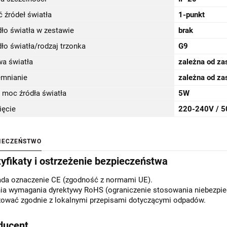
ć źródeł światła
1-punkt
ło światła w zestawie
brak
ło światła/rodzaj trzonka
G9
wa światła
zależna od za
emnianie
zależna od za
 moc źródła światła
5W
ięcie
220-240V / 
IECZEŃSTWO
tyfikaty i ostrzeżenie bezpieczeństwa
ada oznaczenie CE (zgodność z normami UE).
ia wymagania dyrektywy RoHS (ograniczenie stosowania niebezpiec
zować zgodnie z lokalnymi przepisami dotyczącymi odpadów.
ducent