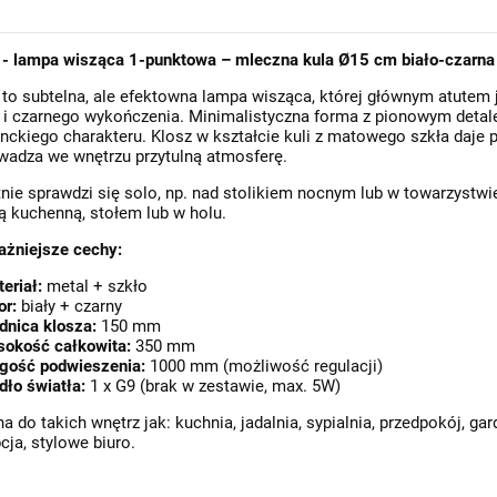
 - lampa wisząca 1-punktowa – mleczna kula Ø15 cm biało-czarna
to subtelna, ale efektowna lampa wisząca, której głównym atutem
 i czarnego wykończenia. Minimalistyczna forma z pionowym detal
nckiego charakteru. Klosz w kształcie kuli z matowego szkła daje 
adza we wnętrzu przytulną atmosferę.
nie sprawdzi się solo, np. nad stolikiem nocnym lub w towarzystwi
 kuchenną, stołem lub w holu.
ażniejsze cechy:
eriał:
metal + szkło
or:
biały + czarny
dnica klosza:
150 mm
sokość całkowita:
350 mm
gość podwieszenia:
1000 mm (możliwość regulacji)
dło światła:
1 x G9 (brak w zestawie, max. 5W)
Harper W2 Gold • minimalistyczna lampa ścienna sufitowa LED wys. 100cm złota
Balam C • nowoczesna szklana lampa wisząca designerska Ø11 złota/kolorowe szkło
na do takich wnętrz jak: kuchnia, jadalnia, sypialnia, przedpokój, g
399,00 zł
145,00 zł
539,00 zł
240,00 zł
cja, stylowe biuro.
Do koszyka
Do koszyka