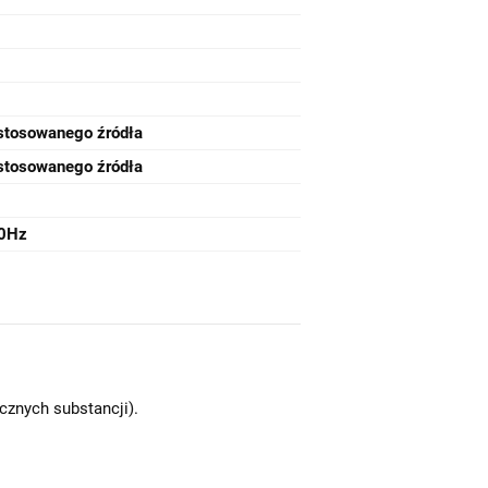
stosowanego źródła
stosowanego źródła
50Hz
znych substancji).