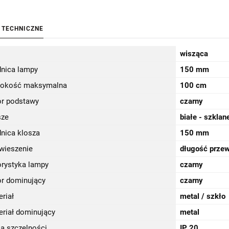
 TECHNICZNE
wisząca
dnica lampy
150 mm
okość maksymalna
100 cm
or podstawy
czarny
sze
białe - szklan
dnica klosza
150 mm
wieszenie
długość prze
orystyka lampy
czarny
or dominujący
czarny
riał
metal / szkło
eriał dominujący
metal
sa szczelności
IP 20