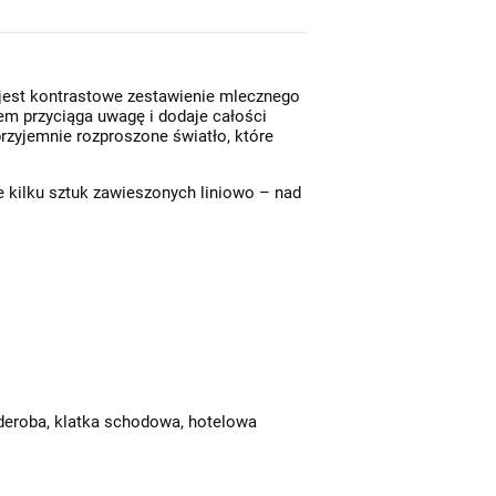
 jest kontrastowe zestawienie mlecznego
em przyciąga uwagę i dodaje całości
przyjemnie rozproszone światło, które
e kilku sztuk zawieszonych liniowo – nad
Balam B • nowoczesna szklana lampa wisząca designerska Ø16 złota/kolorowe szkło
arderoba, klatka schodowa, hotelowa
529,00 zł
256,00 zł
Do koszyka