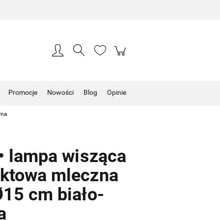
Zarejestruj się
Zaloguj się
Promocje
Nowości
Blog
Opinie
rna
 • lampa wisząca
ktowa mleczna
Ø15 cm biało-
a