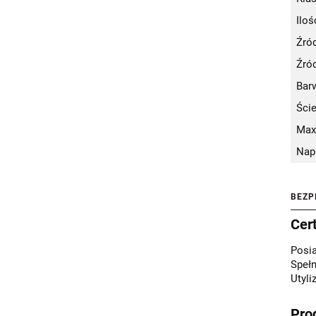
Iloś
Źród
Źród
Bar
Ści
Max
Nap
BEZP
Cer
Posi
Spełn
Utyli
Pro