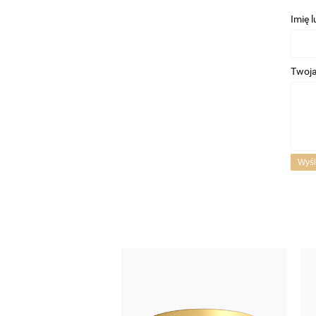
Imię 
Twoja
Wyśl