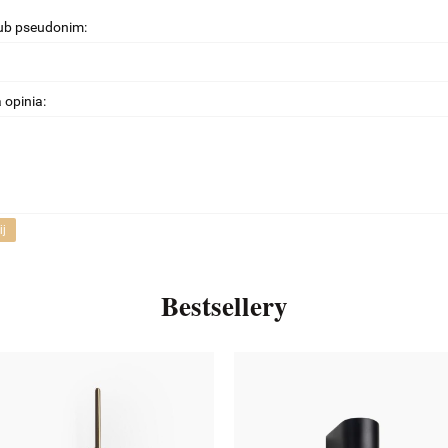
lub pseudonim:
 opinia:
ij
Bestsellery