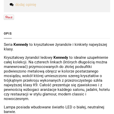
dodaj opinię
OPIS
Seria
Kennedy
to kryształowe żyrandole i kinkiety najwyższej
klasy.
Kryształowy żyrandol ledowy
Kennedy
to idealne uzupełnienie
całej kolekcji. Na czterech linkach (których długością można
manewrować) przymocowanych do złotej podsufitki
podwieszono metalową obręcz w kolorze postarzanego
mosiądzu, wokół której umieszczono szereg kryształów o
trójkątnym przekroju wykonanych z przezroczystego szkła
najwyższej klasy K9. Całość prezentuje się zjawiskowo i z
pewnością wzbogaci aranżacje każdego salonu, jadalni, hotelu
czy restauracji w stylu glamour, modern classic i
nowoczesnym.
Lampa posiada wbudowane światło LED o białej, neutralnej
barwie.