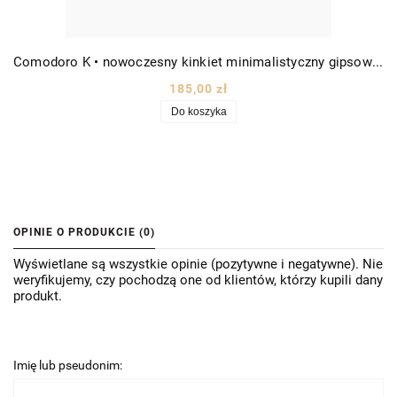
Comodoro K • nowoczesny kinkiet minimalistyczny gipsowy obły góra dół wys. 12cm biały
185,00 zł
Do koszyka
OPINIE O PRODUKCIE (0)
Wyświetlane są wszystkie opinie (pozytywne i negatywne). Nie
weryfikujemy, czy pochodzą one od klientów, którzy kupili dany
produkt.
Imię lub pseudonim: