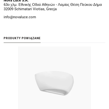
Nova Luce S.A.
63ο χλμ. Εθνικής Οδού Αθηνών - Λαμίας Θέση Πεύκου Δήμα
32009 Schimatari Viotias, Grecja
info@novaluce.com
PRODUKTY POWIĄZANE