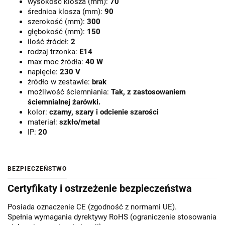
wysokość klosza (mm):
70
średnica klosza (mm):
90
szerokość (mm):
300
głębokość (mm):
150
ilość źródeł:
2
rodzaj trzonka:
E14
max moc źródła:
40 W
napięcie:
230 V
źródło w zestawie:
brak
możliwość ściemniania:
Tak, z zastosowaniem
ściemnialnej żarówki.
kolor:
czarny, szary i odcienie szarości
materiał:
szkło/metal
IP:
20
BEZPIECZEŃSTWO
Certyfikaty i ostrzeżenie bezpieczeństwa
Posiada oznaczenie CE (zgodność z normami UE).
Spełnia wymagania dyrektywy RoHS (ograniczenie stosowania