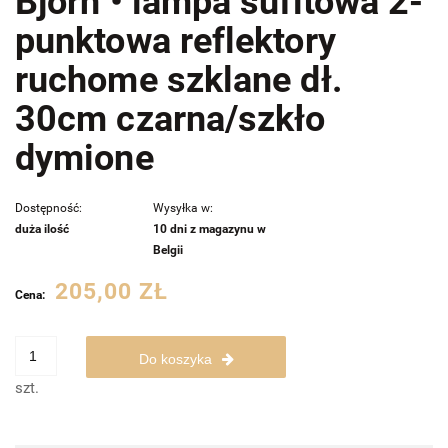
Bjorn • lampa sufitowa 2-
punktowa reflektory
ruchome szklane dł.
30cm czarna/szkło
dymione
Dostępność:
Wysyłka w:
duża ilość
10 dni z magazynu w
Belgii
205,00 ZŁ
Cena:
Do koszyka
szt.