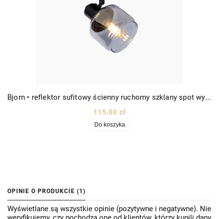
Bjorn • reflektor sufitowy ścienny ruchomy szklany spot wys. 15cm czarny/szkło dymione
115,00 zł
Do koszyka
OPINIE O PRODUKCIE (1)
Wyświetlane są wszystkie opinie (pozytywne i negatywne). Nie
weryfikujemy, czy pochodzą one od klientów, którzy kupili dany