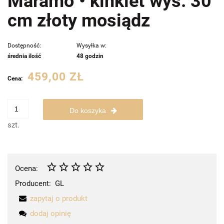
Maramo • kinkiet wys. 30
cm złoty mosiądz
Dostępność:
Wysyłka w:
średnia ilość
48 godzin
459,00 ZŁ
Cena:
Do koszyka
szt.
Ocena:
Producent:
GL
zapytaj o produkt
dodaj opinię