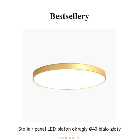
Bestsellery
Stella • panel LED plafon okrągły Ø40 biało-złoty
329,00 zł