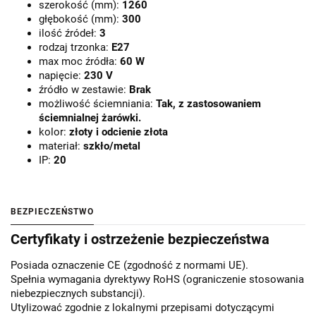
szerokość (mm):
1260
głębokość (mm):
300
ilość źródeł:
3
rodzaj trzonka:
E27
max moc źródła:
60 W
napięcie:
230 V
źródło w zestawie:
Brak
możliwość ściemniania:
Tak, z zastosowaniem
ściemnialnej żarówki.
kolor:
złoty i odcienie złota
materiał:
szkło/metal
IP:
20
BEZPIECZEŃSTWO
Certyfikaty i ostrzeżenie bezpieczeństwa
Posiada oznaczenie CE (zgodność z normami UE).
Spełnia wymagania dyrektywy RoHS (ograniczenie stosowania
niebezpiecznych substancji).
Utylizować zgodnie z lokalnymi przepisami dotyczącymi