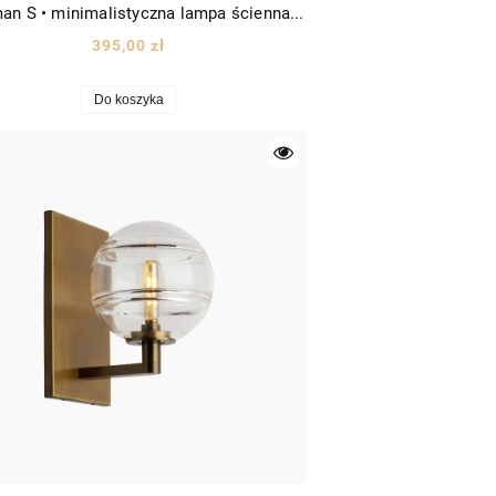
Tecoman S • minimalistyczna lampa ścienna sufitowa LED rurka wys. 60cm biała
395,00 zł
Do koszyka