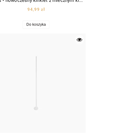
Stones • nowoczesny kinkiet z mlecznym kloszem w kształcie kamienia Ø20 cm
94,99 zł
Do koszyka