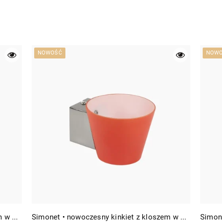
NOWOŚĆ
NOW
Simonet • nowoczesny kinkiet z kloszem w kształcie stożka kol. białego
Simonet • nowoczesny kinkiet z kloszem w kształcie stożka kol. pomarańczowego