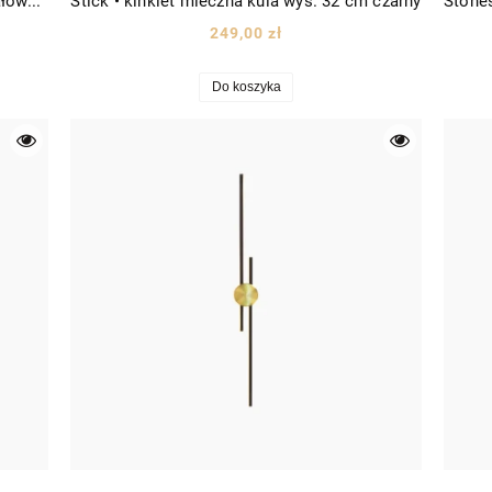
Slash Gold • nowoczesny kinkiet kryształowy 55cm złoty/szkło
Stick • kinkiet mleczna kula wys. 32 cm czarny
249,00 zł
Do koszyka