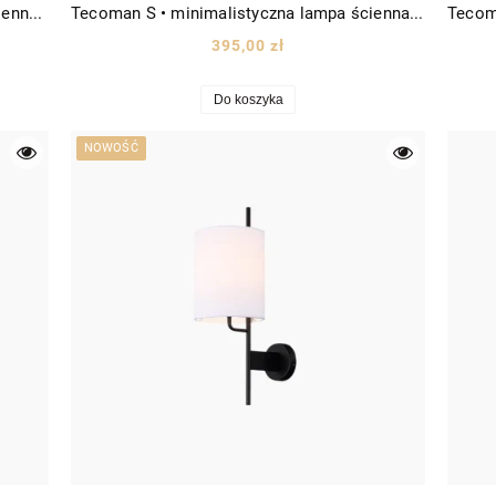
Tecoman M • minimalistyczna lampa ścienna sufitowa LED linia wys. 90cm czarna
Tecoman S • minimalistyczna lampa ścienna sufitowa LED patyk wys. 60cm czarna
395,00 zł
Do koszyka
NOWOŚĆ