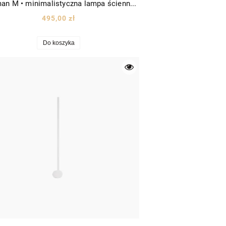
Tecoman M • minimalistyczna lampa ścienna sufitowa LED belka wys. 90cm biała
495,00 zł
Do koszyka