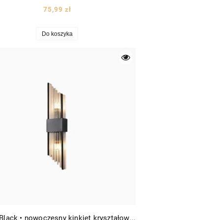
75,99 zł
Do koszyka
Slash Black • nowoczesny kinkiet kryształowy 55cm czarny/szkło