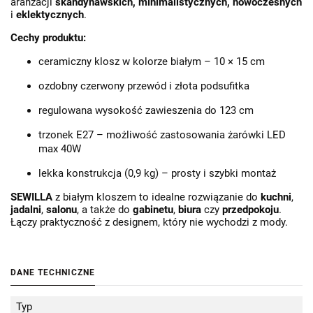
aranżacji
skandynawskich, minimalistycznych, nowoczesnych
i
eklektycznych
.
Cechy produktu:
ceramiczny klosz w kolorze białym – 10 × 15 cm
ozdobny czerwony przewód i złota podsufitka
regulowana wysokość zawieszenia do 123 cm
trzonek E27 – możliwość zastosowania żarówki LED
max 40W
lekka konstrukcja (0,9 kg) – prosty i szybki montaż
SEWILLA
z białym kloszem to idealne rozwiązanie do
kuchni
,
jadalni
,
salonu
, a także do
gabinetu
,
biura
czy
przedpokoju
.
Łączy praktyczność z designem, który nie wychodzi z mody.
DANE TECHNICZNE
Typ