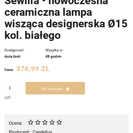
Sewilla • nowoczesna
ceramiczna lampa
wisząca designerska Ø15
kol. białego
Dostępność:
Wysyłka w:
duża ilość
48 godzin
376,99 ZŁ
Cena:
Do koszyka
szt.
Ocena:
Producent:
Candellux