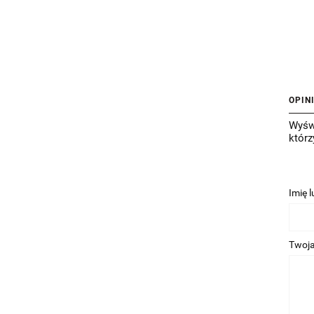
OPIN
Wyświ
którz
Imię 
Twoja