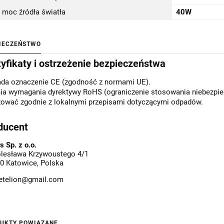
 moc źródła światła
40W
IECZEŃSTWO
tyfikaty i ostrzeżenie bezpieczeństwa
ada oznaczenie CE (zgodność z normami UE).
ia wymagania dyrektywy RoHS (ograniczenie stosowania niebezpiec
zować zgodnie z lokalnymi przepisami dotyczącymi odpadów.
ducent
s Sp. z o.o.
olesława Krzywoustego 4/1
0 Katowice, Polska
etelion@gmail.com
UKTY POWIĄZANE