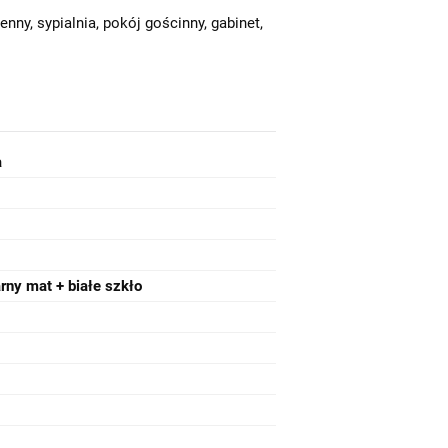
enny, sypialnia, pokój gościnny, gabinet,
a
rny mat + białe szkło