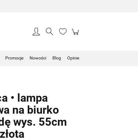
Zarejestruj się
Zaloguj się
Promocje
Nowości
Blog
Opinie
a • lampa
wa na biurko
dę wys. 55cm
złota