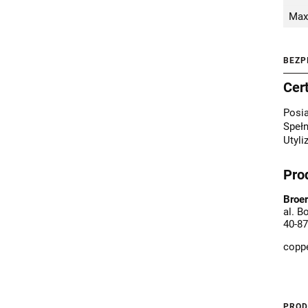
Max
BEZP
Cer
Posi
Spełn
Utyli
Pro
Broer
al. B
40-87
copp
PROD