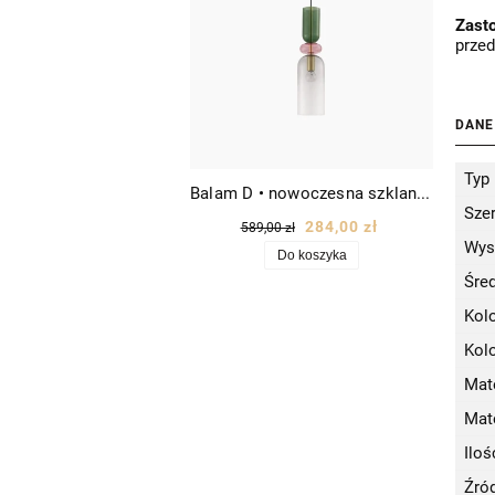
Zast
przed
DANE
Typ
Balam D • nowoczesna szklana lampa wisząca designerska Ø11 złota/kolorowe szkło
Sze
284,00 zł
589,00 zł
Wys
Do koszyka
Śre
Kol
Kol
Mate
Mat
Iloś
Źród