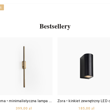
ij
Bestsellery
Emma • minimalistyczna lampa ścienna sufitowa LED wys. 60cm złota
399,00 zł
185,00 zł