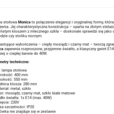
a stołowa
Monica
to połączenie elegancji i oryginalnej formy, któ
zenia. Jej charakterystyczna konstrukcja – oparta na złotym stel
listym kloszem z mlecznego szkła – doskonale sprawdzi się jako o
dzie czy stoliku nocnym.
astujące wykończenia – ciepły mosiądz i czarny mat – tworzą zgr
ca
zapewnia rozproszone, przyjemne światło, a klasyczny gwint E14
piej o ciepłej barwie do 40W.
Harper W2 Gold • minimalistyczna lampa ścienna sufitowa LED wys. 100cm złota
Balam C • nowoczesna szklana lampa wisząca designerska Ø11 złota/kolorowe szkło
etry techniczne:
399,00 zł
145,00 zł
539,00 zł
240,00 zł
: lampa stołowa
erokość: 400 mm
Do koszyka
Do koszyka
sokość: 550 mm
ednica klosza: 280 mm
eriał: metal, szkło
or: mosiądz, czarny mat, szkło białe matowe
dło światła: 1x E14 (max. 40W)
ięcie: 230V
sa szczelności: IP20
ówka nie znajduje się w zestawie