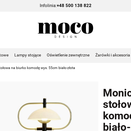
Infolinia:
+48 500 138 822
towe
Lampy stojące
Oświetlenie zewnętrzne
Żarówki i akcesoria
tołowa na biurko komodę wys. 55cm biało-złota
Monic
stoło
komo
biało-