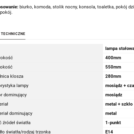
osowanie:
biurko, komoda, stolik nocny, konsola, toaletka, pokój dzi
pokój.
 TECHNICZNE
lampa stołow
rokość
400mm
okość
550mm
dnica klosza
280mm
orystyka lampy
mosiądz + cza
or dominujący
mosiądz
riał
metal + szkło
eriał dominujący
metal
ć źródeł światła
1-punkt
ło światła/rodzaj trzonka
E14