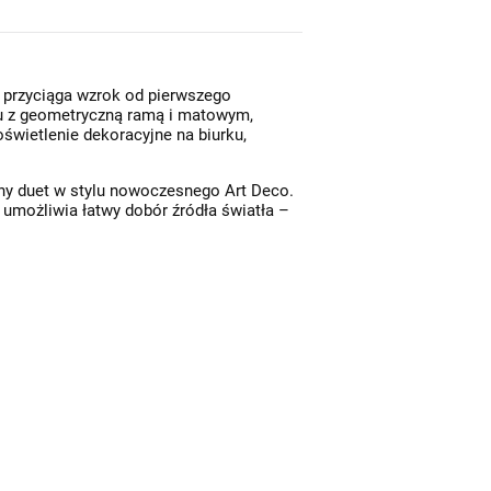
ra przyciąga wzrok od pierwszego
ażu z geometryczną ramą i matowym,
świetlenie dekoracyjne na biurku,
any duet w stylu nowoczesnego Art Deco.
 umożliwia łatwy dobór źródła światła –
Balam B • nowoczesna szklana lampa wisząca designerska Ø16 złota/kolorowe szkło
529,00 zł
256,00 zł
Do koszyka