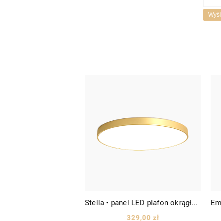
Wyśl
Stella • panel LED plafon okrągły Ø30 biało-złoty
Stella • panel LED plafon okrągły Ø40 biało-złoty
275,00 zł
329,00 zł