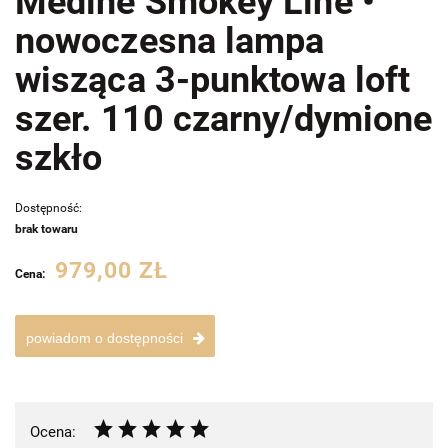
Medine Smokey Line •
nowoczesna lampa
wisząca 3-punktowa loft
szer. 110 czarny/dymione
szkło
Dostępność:
brak towaru
979,00 ZŁ
Cena:
powiadom o dostępności
Ocena: