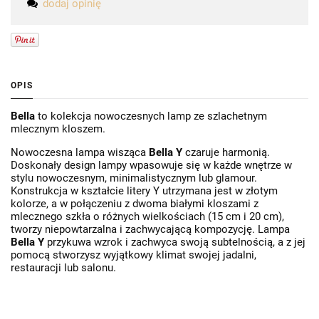
dodaj opinię
OPIS
Bella
to kolekcja nowoczesnych lamp ze szlachetnym
mlecznym kloszem.
Nowoczesna lampa wisząca
Bella Y
czaruje harmonią.
Doskonały design lampy wpasowuje się w każde wnętrze w
stylu nowoczesnym, minimalistycznym lub glamour.
Konstrukcja w kształcie litery Y utrzymana jest w złotym
kolorze, a w połączeniu z dwoma białymi kloszami z
mlecznego szkła o różnych wielkościach (15 cm i 20 cm),
tworzy niepowtarzalna i zachwycającą kompozycję. Lampa
Bella Y
przykuwa wzrok i zachwyca swoją subtelnością, a z jej
pomocą stworzysz wyjątkowy klimat swojej jadalni,
restauracji lub salonu.